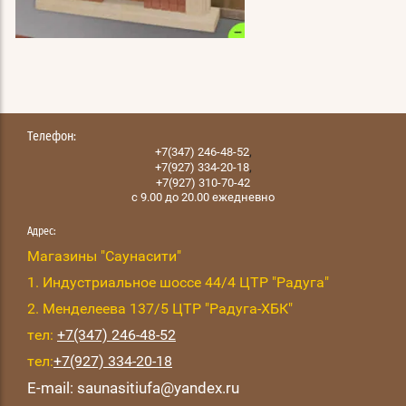
Телефон:
,
+7(347) 246-48-52
,
+7(927) 334-20-18
+7(927) 310-70-42
с 9.00 до 20.00 ежедневно
Адрес:
Магазины "Саунасити"
1. Индустриальное шоссе 44/4 ЦТР "Радуга"
2. Менделеева 137/5 ЦТР "Радуга-ХБК"
тел:
+7(347) 246-48-52
тел:
+7(927) 334-20-18
E-mail: saunasitiufa@yandex.ru