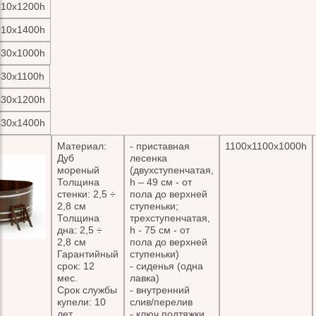
310х1200h
310х1400h
530х1000h
530х1100h
530х1200h
530х1400h
Материал:
- приставная
1100х1100х1000h
Дуб
лесенка
мореный
(двухступенчатая,
Толщина
h – 49 см - от
стенки: 2,5 ÷
пола до верхней
2,8 см
ступеньки;
Толщина
трехступенчатая,
дна: 2,5 ÷
h - 75 см - от
2,8 см
пола до верхней
Гарантийный
ступеньки)
срок: 12
- сиденья (одна
мес.
лавка)
Срок службы
- внутренний
купели: 10
слив/перелив
лет
- ключ подтяжки