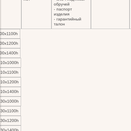
обручей
- паспорт
изделия
- гарантийный
талон
00х1100h
00х1200h
00х1400h
310х1000h
310х1100h
310х1200h
310х1400h
530х1000h
530х1100h
530х1200h
530х1400h