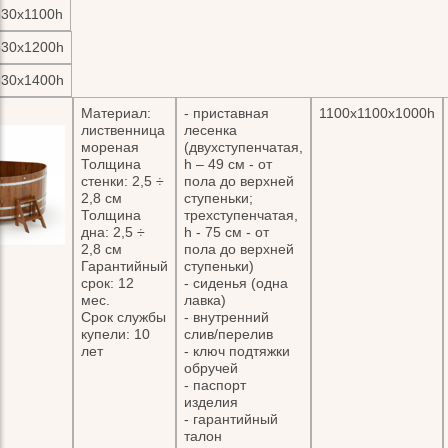
530х1100h
530х1200h
530х1400h
Материал:
- приставная
1100х1100х1000h
лиственница
лесенка
мореная
(двухступенчатая,
Толщина
h – 49 см - от
стенки: 2,5 ÷
пола до верхней
2,8 см
ступеньки;
Толщина
трехступенчатая,
дна: 2,5 ÷
h - 75 см - от
2,8 см
пола до верхней
Гарантийный
ступеньки)
срок: 12
- сиденья (одна
мес.
лавка)
Срок службы
- внутренний
купели: 10
слив/перелив
лет
- ключ подтяжки
обручей
- паспорт
изделия
- гарантийный
талон