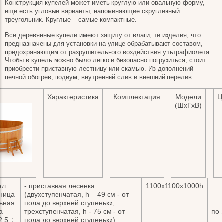
Конструкция купелей может иметь круглую или овальную форму,
еще есть угловые варианты, напоминающие скругленный
треугольник. Круглые – самые компактные.
Все деревянные купели имеют защиту от влаги, те изделия, что
предназначены для установки на улице обрабатывают составом,
предохраняющим от разрушительного воздействия ультрафиолета.
Чтобы в купель можно было легко и безопасно погрузиться, стоит
приобрести приставную лестницу или скамью. Из дополнений –
печной обогрев, подиум, внутренний слив и внешний перелив.
Характеристика
Комплектация
Модели
Ц
(ШхГхВ)
л:
- приставная лесенка
1100х1100х1000h
ница
(двухступенчатая, h – 49 см - от
ьная
пола до верхней ступеньки;
а
трехступенчатая, h - 75 см - от
по
2,5 ÷
пола до верхней ступеньки)