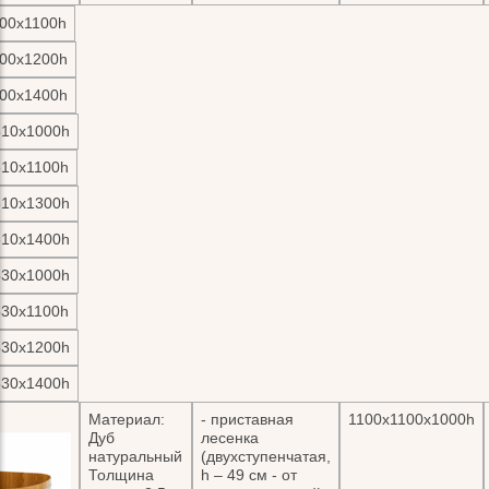
00х1100h
00х1200h
00х1400h
310х1000h
310х1100h
310х1300h
310х1400h
530х1000h
530х1100h
530х1200h
530х1400h
Материал:
- приставная
1100х1100х1000h
Дуб
лесенка
натуральный
(двухступенчатая,
Толщина
h – 49 см - от