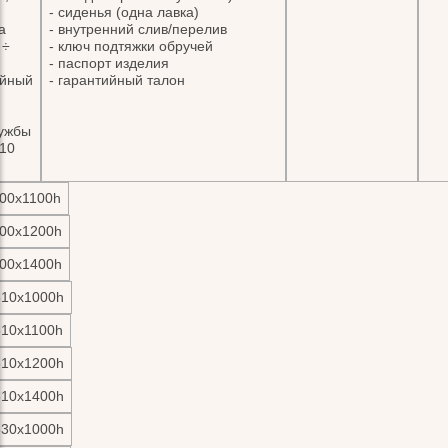
- сиденья (одна лавка)
а
- внутренний слив/перелив
 ÷
- ключ подтяжки обручей
- паспорт изделия
ийный
- гарантийный талон
ужбы
 10
00х1100h
00х1200h
00х1400h
310х1000h
310х1100h
310х1200h
310х1400h
530х1000h