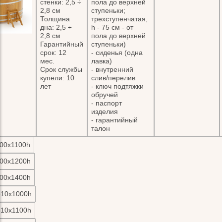
стенки: 2,5 ÷
пола до верхней
2,8 см
ступеньки;
Толщина
трехступенчатая,
дна: 2,5 ÷
h - 75 см - от
2,8 см
пола до верхней
Гарантийный
ступеньки)
срок: 12
- сиденья (одна
мес.
лавка)
Срок службы
- внутренний
купели: 10
слив/перелив
лет
- ключ подтяжки
обручей
- паспорт
изделия
- гарантийный
талон
00х1100h
00х1200h
00х1400h
310х1000h
310х1100h