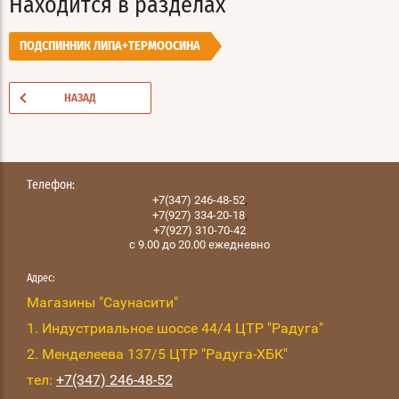
Находится в разделах
ПОДСПИННИК ЛИПА+ТЕРМООСИНА
НАЗАД
Телефон:
,
+7(347) 246-48-52
,
+7(927) 334-20-18
+7(927) 310-70-42
с 9.00 до 20.00 ежедневно
Адрес:
Магазины "Саунасити"
1. Индустриальное шоссе 44/4 ЦТР "Радуга"
2. Менделеева 137/5 ЦТР "Радуга-ХБК"
тел:
+7(347) 246-48-52