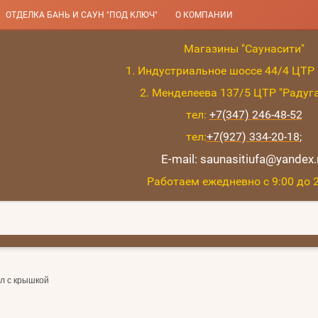
ОТДЕЛКА БАНЬ И САУН "ПОД КЛЮЧ"
О КОМПАНИИ
Магазины "Саунасити"
1. Индустриальное шоссе 44/4 ЦТР 
2. Менделеева 137/5 ЦТР "Радуг
тел:
+7(347) 246-48-52
тел:
+7(927) 334-20-18
;
E-mail: saunasitiufa@yandex.
Работаем ежедневно с 9:00 до 
л с крышкой