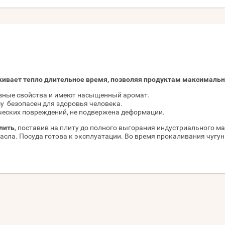
рживает тепло длительное время, позволяя продуктам максимальн
езные свойства и имеют насыщенный аромат.
му безопасен для здоровья человека.
ических повреждений, не подвержена деформации.
лить
, поставив на плиту до полного выгорания индустриального м
асла. Посуда готова к эксплуатации. Во время прокаливания чугу