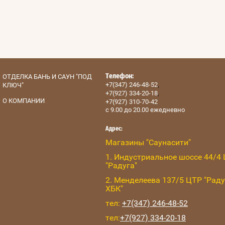
ОТДЕЛКА БАНЬ И САУН "ПОД
Телефон:
,
+7(347) 246-48-52
КЛЮЧ"
,
+7(927) 334-20-18
О КОМПАНИИ
+7(927) 310-70-42
с 9.00 до 20.00 ежедневно
Адрес:
Магазины "Саунасити"
1. Индустриальное шоссе 44/4
"Радуга"
2. Менделеева 137/5 ЦТР "Раду
ХБК"
тел:
+7(347) 246-48-52
тел:
+7(927) 334-20-18